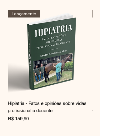
Lançamento
Clique para comprar!
Hipiatria - Fatos e opiniões sobre vidas
100 Equívocos Hipiátric
profissional e docente
Cirurgia
Preço
Preço
R$ 159,90
R$ 139,90